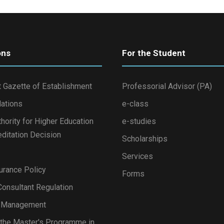
ons
For the Student
 Gazette of Establishment
Professorial Advisor (PA)
lations
e-class
thority for Higher Education
e-studies
ditation Decision
Scholarships
Services
urance Policy
Forms
onsultant Regulation
s Management
 the Master's Programme in