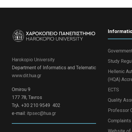
Informati
Government
Harokopio University
Study Regu
Department of Informatics and Telematic
Hellenic Au
www.dit.hua.gr
(HQA) Accre
Omirou 9
ECTS
177 78, Tavros
Quality Ass
Τηλ. +30 210 9549 402
Professor C
e-mail:
itpsec@hua.gr
Complaint
Website of