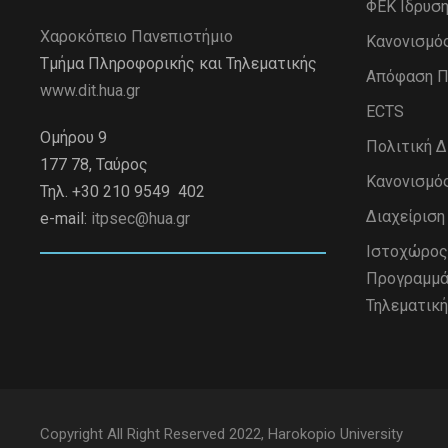
ΦΕΚ Ιδρυσ
Χαροκόπειο Πανεπιστήμιο
Κανονισμό
Τμήμα Πληροφορικής και Τηλεματικής
Απόφαση Π
www.dit.hua.gr
ECTS
Ομήρου 9
Πολιτική 
177 78, Ταύρος
Κανονισμό
Τηλ. +30 210 9549 402
Διαχείρισ
e-mail:
itpsec@hua.gr
Iστοχώρος
Προγραμμά
Τηλεματική
Copyright All Right Reserved 2022, Harokopio University