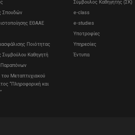
ης
Σύμβουλος Καθηγητής (ΣΚ)
ς Σπουδών
e-class
ιστοποίησης ΕΘΑΑΕ
e-studies
Υποτροφίες
Διασφάλισης Ποιότητας
Υπηρεσίες
ς Συμβούλου Καθηγητή
Έντυπα
η Παραπόνων
 του Μεταπτυχιακού
τος “Πληροφορική και
”