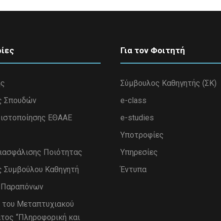
ίες
Για τον Φοιτητή
ης
Σύμβουλος Καθηγητής (ΣΚ)
ς Σπουδών
e-class
ιστοποίησης ΕΘΑΑΕ
e-studies
Υποτροφίες
Διασφάλισης Ποιότητας
Υπηρεσίες
ς Συμβούλου Καθηγητή
Έντυπα
η Παραπόνων
 του Μεταπτυχιακού
τος “Πληροφορική και