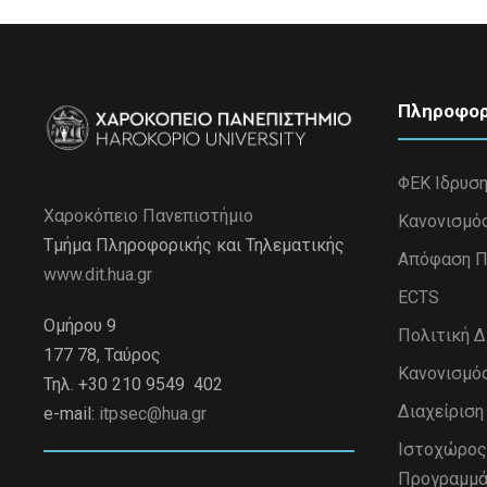
Πληροφορ
ΦΕΚ Ιδρυσ
Χαροκόπειο Πανεπιστήμιο
Κανονισμό
Τμήμα Πληροφορικής και Τηλεματικής
Απόφαση Π
www.dit.hua.gr
ECTS
Ομήρου 9
Πολιτική 
177 78, Ταύρος
Κανονισμό
Τηλ. +30 210 9549 402
Διαχείρισ
e-mail:
itpsec@hua.gr
Iστοχώρος
Προγραμμά