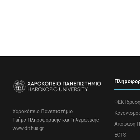
Πληροφορ
ΦΕΚ Ιδρυσ
Χαροκόπειο Πανεπιστήμιο
Κανονισμό
Τμήμα Πληροφορικής και Τηλεματικής
Απόφαση Π
www.dit.hua.gr
ECTS