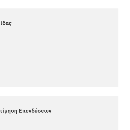
σίδας
οτίμηση Επενδύσεων