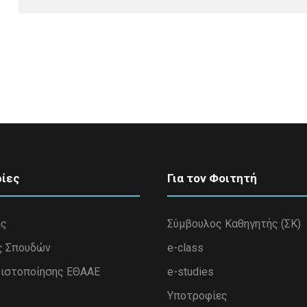
ίες
Για τον Φοιτητή
ης
Σύμβουλος Καθηγητής (ΣΚ)
ς Σπουδών
e-class
ιστοποίησης ΕΘΑΑΕ
e-studies
Υποτροφίες