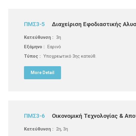
ΠΜΣ3-5
Διαχείριση Εφοδιαστικής Αλυ
Κατεύθυνση :
3η
Εξάμηνο :
Εαρινό
Τύπος :
Υποχρεωτικό 3ης κατεύθ.
More Detail
ΠΜΣ3-6
Οικονομική Τεχνολογίας & Απ
Κατεύθυνση :
2η, 3η