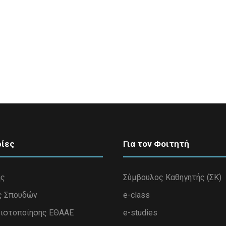
ίες
Για τον Φοιτητή
ης
Σύμβουλος Καθηγητής (ΣΚ)
ς Σπουδών
e-class
ιστοποίησης ΕΘΑΑΕ
e-studies