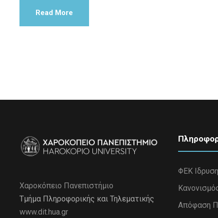
Read More
Πληροφορ
ΦΕΚ Ιδρυσ
Χαροκόπειο Πανεπιστήμιο
Κανονισμό
Τμήμα Πληροφορικής και Τηλεματικής
Απόφαση Π
www.dit.hua.gr