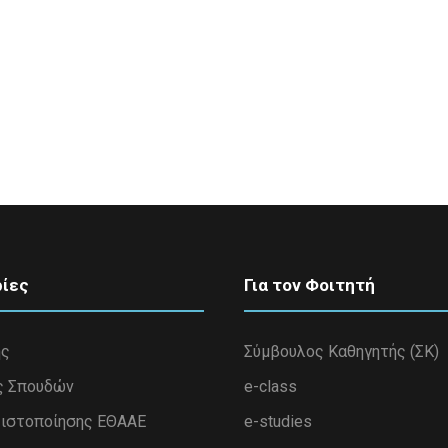
ίες
Για τον Φοιτητή
ης
Σύμβουλος Καθηγητής (ΣΚ)
ς Σπουδών
e-class
ιστοποίησης ΕΘΑΑΕ
e-studies