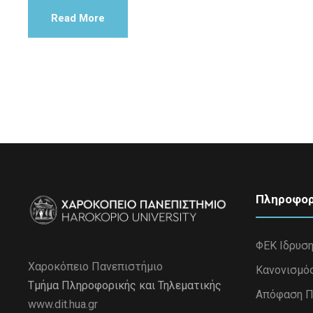
Read More
Πληροφορ
ΦΕΚ Ιδρυσ
Χαροκόπειο Πανεπιστήμιο
Κανονισμό
Τμήμα Πληροφορικής και Τηλεματικής
Απόφαση Π
www.dit.hua.gr