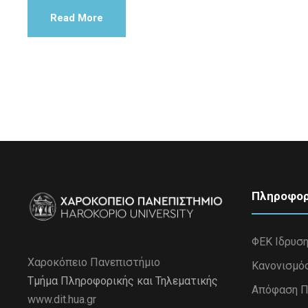
Read More
Πληροφορ
ΦΕΚ Ιδρυσ
Χαροκόπειο Πανεπιστήμιο
Κανονισμό
Τμήμα Πληροφορικής και Τηλεματικής
Απόφαση Π
www.dit.hua.gr