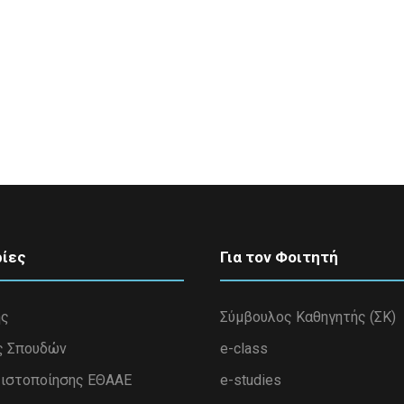
ίες
Για τον Φοιτητή
ης
Σύμβουλος Καθηγητής (ΣΚ)
ς Σπουδών
e-class
ιστοποίησης ΕΘΑΑΕ
e-studies