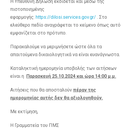
Η Υπεύθυνη Δήλωση εκδίδεται και μέσω της
πιστοποιημένης
εφαρμογής:
https://dilosi.services.gov.gr/
. Στο
ελεύθερο πεδίο αναγράφεται το κείμενο όπως αυτό
εμφανίζεται στο πρότυπο.
Παρακαλούμε να μεριμνήσετε ώστε όλα τα
απαιτούμενα δικαιολογητικά να είναι ευανάγνωστα.
Καταληκτική ημερομηνία υποβολής των αιτήσεων
είναι η
Παρασκευή 25.10.2024 και ώρα 14:00 μ.μ.
Αιτήσεις που θα αποσταλούν
πέραν της
ημερομηνίας αυτής δεν θα αξιολογηθούν.
Με εκτίμηση,
Η Γραμματεία του ΠΜΣ