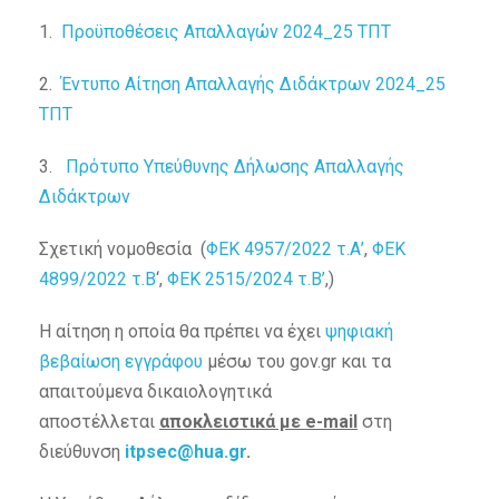
1.
Προϋποθέσεις Απαλλαγών 2024_25 ΤΠΤ
2.
Έντυπο Αίτηση Απαλλαγής Διδάκτρων 2024_25
ΤΠΤ
3.
Πρότυπο Υπεύθυνης Δήλωσης Απαλλαγής
Διδάκτρων
Σχετική νομοθεσία (
ΦΕΚ 4957/2022 τ.Α’
,
ΦΕΚ
4899/2022 τ.Β
‘,
ΦΕΚ 2515/2024 τ.Β’
,)
Η αίτηση η οποία θα πρέπει να έχει
ψηφιακή
βεβαίωση εγγράφου
μέσω του gov.gr και τα
απαιτούμενα δικαιολογητικά
αποστέλλεται
αποκλειστικά με e-mail
στη
διεύθυνση
itpsec@hua.gr
.