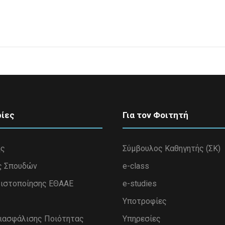
ίες
Για τον Φοιτητή
ης
Σύμβουλος Καθηγητής (ΣΚ)
ς Σπουδών
e-class
ιστοποίησης ΕΘΑΑΕ
e-studies
Υποτροφίες
Διασφάλισης Ποιότητας
Υπηρεσίες